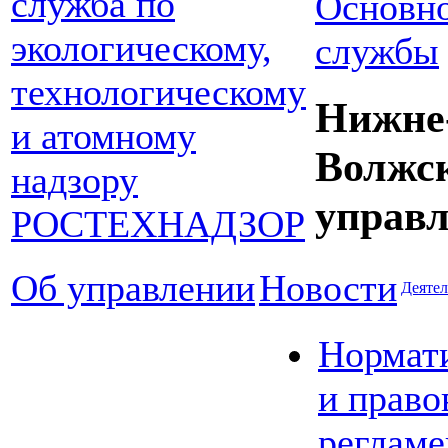
Основно
службы
Нижне
Волжс
управл
Об управлении
Новости
Деятел
Нормат
и право
реглам