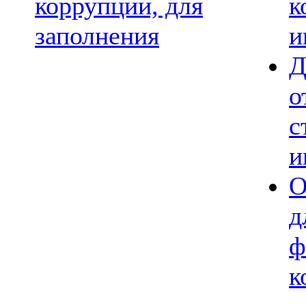
коррупции, для
к
заполнения
и
Д
о
с
и
О
д
ф
к