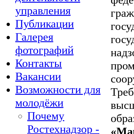
управления
граж
Публикации
госу
Галерея
госу
фотографий
надз
Контакты
про
Вакансии
соор
Возможности для
Треб
молодёжи
высш
Почему
обра
Ростехнадзор -
«Ма