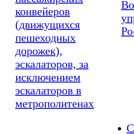
Во
конвейеров
уп
(движущихся
Ро
пешеходных
дорожек),
эскалаторов, за
исключением
эскалаторов в
метрополитенах
С