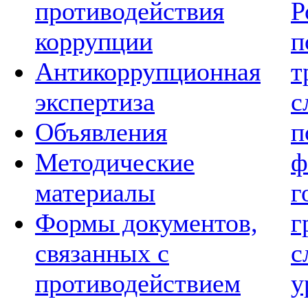
противодействия
Р
коррупции
п
Антикоррупционная
т
экспертиза
с
Объявления
п
Методические
ф
материалы
г
Формы документов,
г
связанных с
с
противодействием
у