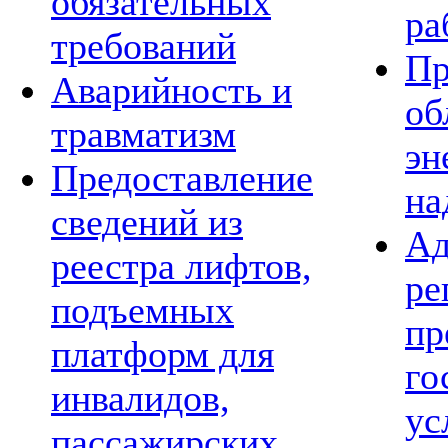
обязательных
ра
требований
Пр
Аварийность и
об
травматизм
эн
Предоставление
на
сведений из
Ад
реестра лифтов,
ре
подъемных
пр
платформ для
го
инвалидов,
ус
пассажирских