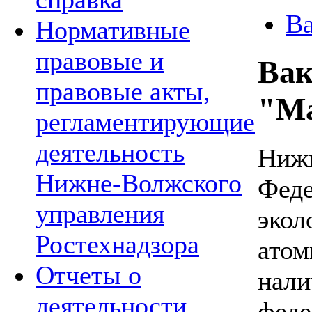
В
Нормативные
правовые и
Вак
правовые акты,
"Ма
регламентирующие
деятельность
Нижн
Нижне-Волжского
Феде
управления
экол
Ростехнадзора
атом
Отчеты о
нали
деятельности
феде