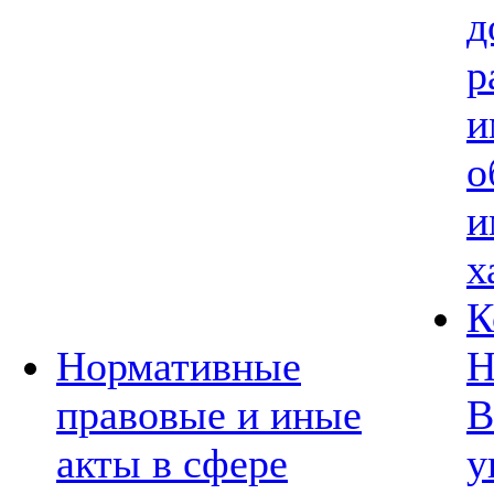
д
р
и
о
и
х
К
Нормативные
Н
правовые и иные
В
акты в сфере
у