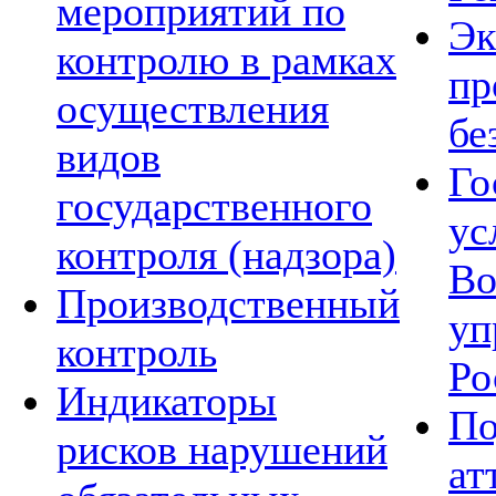
мероприятий по
Эк
контролю в рамках
пр
осуществления
бе
видов
Го
государственного
ус
контроля (надзора)
Во
Производственный
уп
контроль
Ро
Индикаторы
По
рисков нарушений
ат