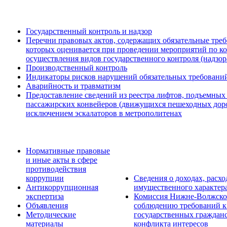
Государственный контроль и надзор
Перечни правовых актов, содержащих обязательные треб
которых оценивается при проведении мероприятий по к
осуществления видов государственного контроля (надзор
Производственный контроль
Индикаторы рисков нарушений обязательных требовани
Аварийность и травматизм
Предоставление сведений из реестра лифтов, подъемных
пассажирских конвейеров (движущихся пешеходных дорож
исключением эскалаторов в метрополитенах
Нормативные правовые
и иные акты в сфере
противодействия
коррупции
Сведения о доходах, расхо
Антикоррупционная
имущественного характер
экспертиза
Комиссия Нижне-Волжског
Объявления
соблюдению требований к
Методические
государственных граждан
материалы
конфликта интересов