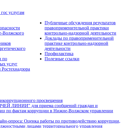
 гос услугам
Публичные обсуждения результатов
опасности
правоприменительной практики
е-Волжского
контрольно-надзорной деятельности
Доклады по правоприменительной
тников
практике контрольно-надзорной
ргетического
деятельности
Профилактика
ы по
Полезные ссылки
ых услуг
 Ростехнадзора
тикоррупционного просвещения
ЯЧЕЙ ЛИНИИ" для приема сообщений граждан и
иц по фактам коррупции в Нижне-Волжском управлении
лайн-опроса: Оценка работы по противодействию коррупции,
лжностными лицами территориального управления