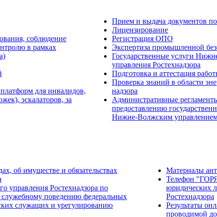
Прием и выдача документов по
Лицензирование
ования, соблюдение
Регистрация ОПО
онтролю в рамках
Экспертиза промышленной без
а)
Государственные услуги Нижн
управления Ростехнадзора
й
Подготовка и аттестация рабо
Проверка знаний в области эне
 платформ для инвалидов,
надзора
ек), эскалаторов, за
Административные регламент
предоставлению государственн
Нижне-Волжским управлением
дах, об имуществе и обязательствах
Материалы ан
а
Телефон "ГОР
о управления Ростехнадзора по
юридических л
 служебному поведению федеральных
Ростехнадзора
ских служащих и урегулированию
Результаты он
проводимой до