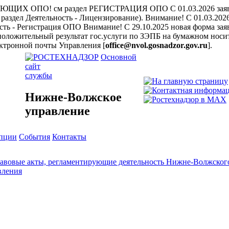
ЩИХ ОПО! см раздел РЕГИСТРАЦИЯ ОПО
С 01.03.2026 за
раздел Деятельность - Лицензирование).
Внимание! С 01.03.202
ость - Регистрация ОПО
Внимание! С 29.10.2025 новая форма заяв
положительный результат гос.услуги по ЗЭПБ на бумажном носит
ктронной почты Управления [
office@nvol.gosnadzor.gov.ru
].
Основной
сайт
службы
Нижне-Волжское
управление
упции
События
Контакты
авовые акты, регламентирующие деятельность Нижне-Волжского
вления