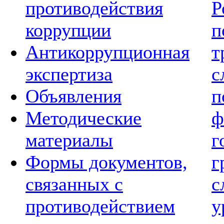
противодействия
Р
коррупции
п
Антикоррупционная
т
экспертиза
с
Объявления
п
Методические
ф
материалы
г
Формы документов,
г
связанных с
с
противодействием
у