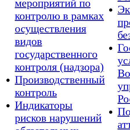
мероприятий по
Эк
контролю в рамках
пр
осуществления
бе
видов
Го
государственного
ус
контроля (надзора)
Во
Производственный
уп
контроль
Ро
Индикаторы
По
рисков нарушений
ат