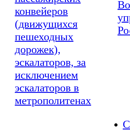
Во
конвейеров
уп
(движущихся
Ро
пешеходных
дорожек),
эскалаторов, за
исключением
эскалаторов в
метрополитенах
С