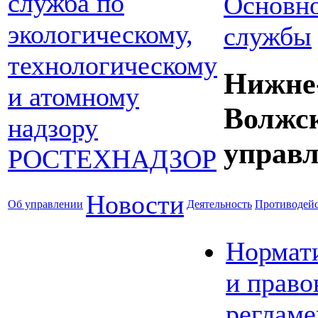
Основно
службы
Нижне
Волжс
управл
Новости
Об управлении
Деятельность
Противодейс
Нормат
и право
реглам