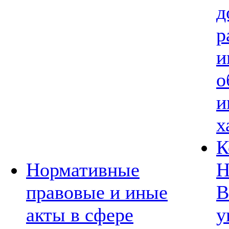
д
р
и
о
и
х
К
Нормативные
Н
правовые и иные
В
акты в сфере
у