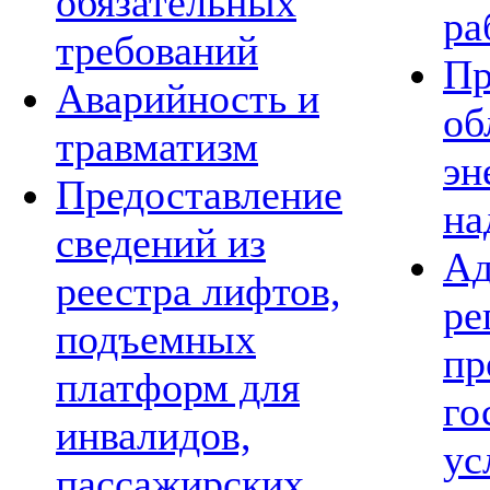
обязательных
ра
требований
Пр
Аварийность и
об
травматизм
эн
Предоставление
на
сведений из
Ад
реестра лифтов,
ре
подъемных
пр
платформ для
го
инвалидов,
ус
пассажирских