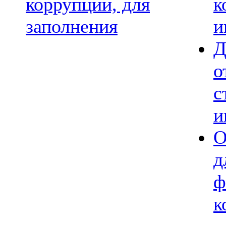
коррупции, для
к
заполнения
и
Д
о
с
и
О
д
ф
к