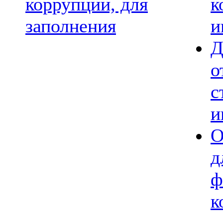
коррупции, для
к
заполнения
и
Д
о
с
и
О
д
ф
к