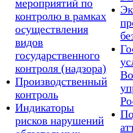
мероприятий по
Эк
контролю в рамках
пр
осуществления
бе
видов
Го
государственного
ус
контроля (надзора)
Во
Производственный
уп
контроль
Ро
Индикаторы
По
рисков нарушений
ат