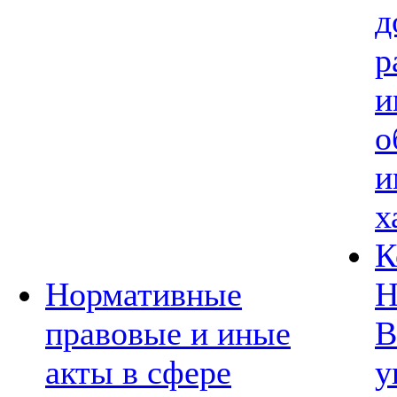
д
р
и
о
и
х
К
Нормативные
Н
правовые и иные
В
акты в сфере
у