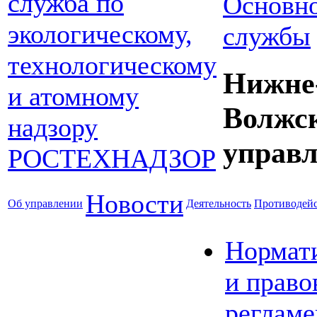
Основно
службы
Нижне
Волжс
управл
Новости
Об управлении
Деятельность
Противодейс
Нормат
и право
реглам