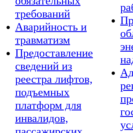
обязательных
ра
требований
Пр
Аварийность и
об
травматизм
эн
Предоставление
на
сведений из
Ад
реестра лифтов,
ре
подъемных
пр
платформ для
го
инвалидов,
ус
пассажирских