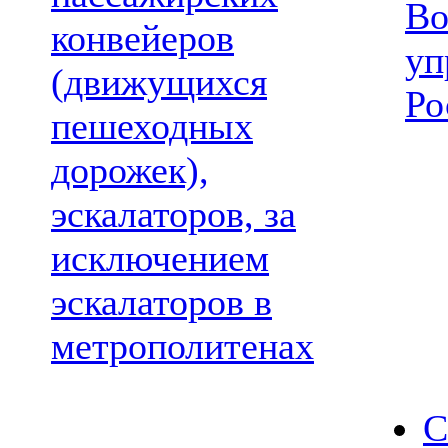
Во
конвейеров
уп
(движущихся
Ро
пешеходных
дорожек),
эскалаторов, за
исключением
эскалаторов в
метрополитенах
С