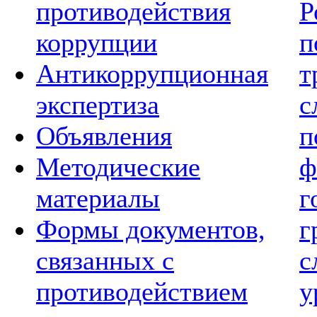
противодействия
Р
коррупции
п
Антикоррупционная
т
экспертиза
с
Объявления
п
Методические
ф
материалы
г
Формы документов,
г
связанных с
с
противодействием
у