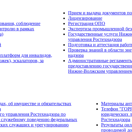
Прием и выдача документов по
Лицензирование
ования, соблюдение
Регистрация ОПО
онтролю в рамках
Экспертиза промышленной без
а)
Государственные услуги Нижн
управления Ростехнадзора
й
Подготовка и аттестация рабо
Проверка знаний в области эне
 платформ для инвалидов,
надзора
ек), эскалаторов, за
Административные регламент
предоставлению государственн
Нижне-Волжским управлением
дах, об имуществе и обязательствах
Материалы ан
а
Телефон "ГОР
о управления Ростехнадзора по
юридических л
 служебному поведению федеральных
Ростехнадзора
ских служащих и урегулированию
Результаты он
проводимой до