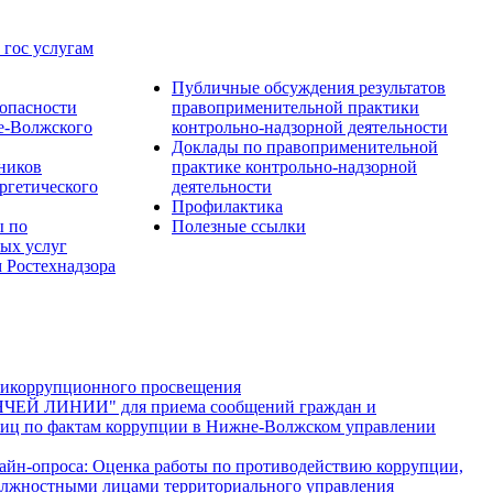
 гос услугам
Публичные обсуждения результатов
опасности
правоприменительной практики
е-Волжского
контрольно-надзорной деятельности
Доклады по правоприменительной
тников
практике контрольно-надзорной
ргетического
деятельности
Профилактика
ы по
Полезные ссылки
ых услуг
 Ростехнадзора
тикоррупционного просвещения
ЯЧЕЙ ЛИНИИ" для приема сообщений граждан и
иц по фактам коррупции в Нижне-Волжском управлении
лайн-опроса: Оценка работы по противодействию коррупции,
лжностными лицами территориального управления