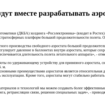
удут вместе разрабатывать аэр
томатики (ДКБА) холдинга «Росэлектроника» (входит в Ростех) 
 стратосферных платформ большой продолжительности полета. О
тного производства свободного аэростата большой продолжител
егулирует давление в баллонетах внутри аэростата, которые сох
спечивается длительность полета летательного аппарата», - отм
оты по удерживающему устройству для привязного аэростата, си
. м.
основными преимуществами аэростатов является относительная
ь эксплуатации. Кроме того, аэростаты могут стабильно работат
атериалов и технологий мы можем создавать более эффективные 
га, ретрансляции связи, решения специальных задач», - привод