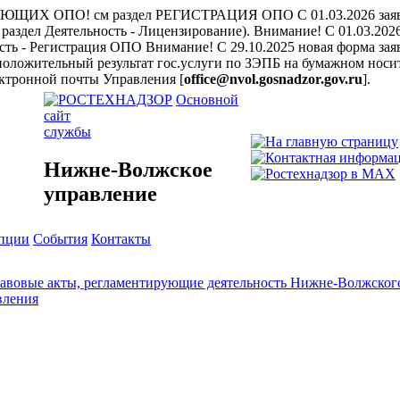
ЩИХ ОПО! см раздел РЕГИСТРАЦИЯ ОПО
С 01.03.2026 за
раздел Деятельность - Лицензирование).
Внимание! С 01.03.202
ость - Регистрация ОПО
Внимание! С 29.10.2025 новая форма заяв
положительный результат гос.услуги по ЗЭПБ на бумажном носит
ктронной почты Управления [
office@nvol.gosnadzor.gov.ru
].
Основной
сайт
службы
Нижне-Волжское
управление
упции
События
Контакты
авовые акты, регламентирующие деятельность Нижне-Волжского
вления