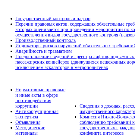
Государственный контроль и надзор
Перечни правовых актов, содержащих обязательные треб
которых оценивается при проведении мероприятий по к
осуществления видов государственного контроля (надзор
Производственный контроль
Индикаторы рисков нарушений обязательных требовани
Аварийность и травматизм
Предоставление сведений из реестра лифтов, подъемных
пассажирских конвейеров (движущихся пешеходных дорож
исключением эскалаторов в метрополитенах
Нормативные правовые
и иные акты в сфере
противодействия
коррупции
Сведения о доходах, расхо
Антикоррупционная
имущественного характер
экспертиза
Комиссия Нижне-Волжског
Объявления
соблюдению требований к
Методические
государственных граждан
материалы
конфликта интересов