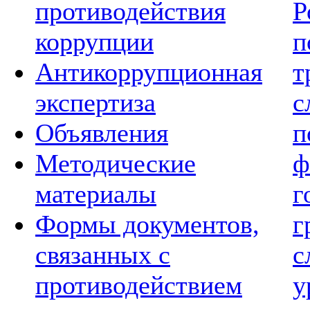
противодействия
Р
коррупции
п
Антикоррупционная
т
экспертиза
с
Объявления
п
Методические
ф
материалы
г
Формы документов,
г
связанных с
с
противодействием
у