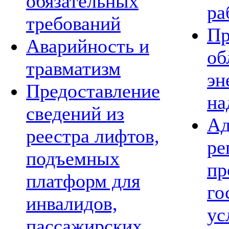
обязательных
ра
требований
Пр
Аварийность и
об
травматизм
эн
Предоставление
на
сведений из
Ад
реестра лифтов,
ре
подъемных
пр
платформ для
го
инвалидов,
ус
пассажирских