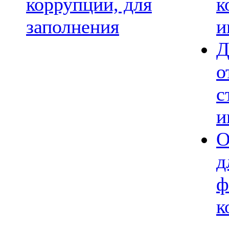
коррупции, для
к
заполнения
и
Д
о
с
и
О
д
ф
к