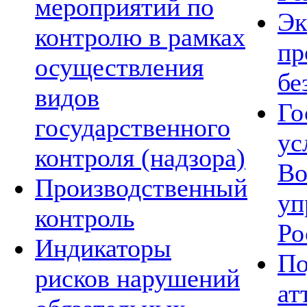
мероприятий по
Эк
контролю в рамках
пр
осуществления
бе
видов
Го
государственного
ус
контроля (надзора)
Во
Производственный
уп
контроль
Ро
Индикаторы
По
рисков нарушений
ат