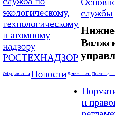
Основно
службы
Нижне
Волжс
управл
Новости
Об управлении
Деятельность
Противодейс
Нормат
и право
реглам