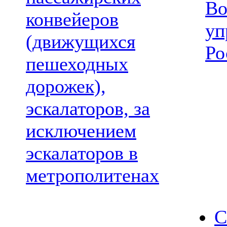
Во
конвейеров
уп
(движущихся
Ро
пешеходных
дорожек),
эскалаторов, за
исключением
эскалаторов в
метрополитенах
С