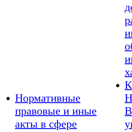
д
р
и
о
и
х
К
Нормативные
Н
правовые и иные
В
акты в сфере
у