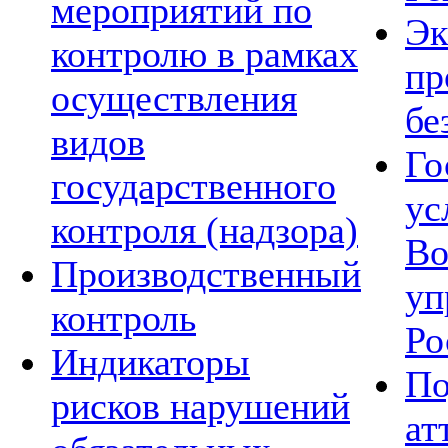
мероприятий по
Эк
контролю в рамках
пр
осуществления
бе
видов
Го
государственного
ус
контроля (надзора)
Во
Производственный
уп
контроль
Ро
Индикаторы
По
рисков нарушений
ат