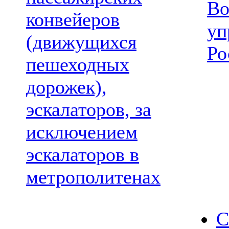
Во
конвейеров
уп
(движущихся
Ро
пешеходных
дорожек),
эскалаторов, за
исключением
эскалаторов в
метрополитенах
С