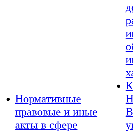
д
р
и
о
и
х
К
Нормативные
Н
правовые и иные
В
акты в сфере
у