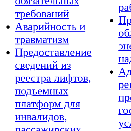
обязательных
ра
требований
Пр
Аварийность и
об
травматизм
эн
Предоставление
на
сведений из
Ад
реестра лифтов,
ре
подъемных
пр
платформ для
го
инвалидов,
ус
пассажирских