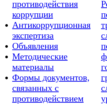
противодействия
Р
коррупции
п
Антикоррупционная
т
экспертиза
с
Объявления
п
Методические
ф
материалы
г
Формы документов,
г
связанных с
с
противодействием
у