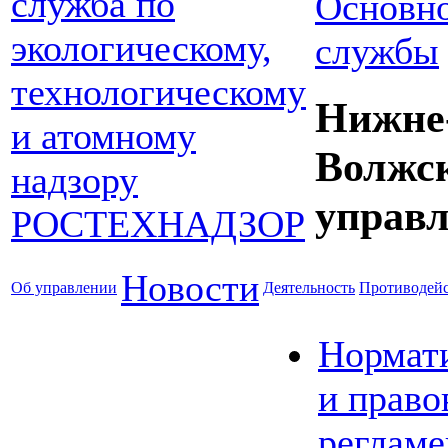
Основно
службы
Нижне
Волжс
управл
Новости
Об управлении
Деятельность
Противодейс
Нормат
и право
реглам