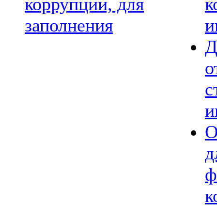
коррупции, для
к
заполнения
и
Д
о
с
и
О
д
ф
к