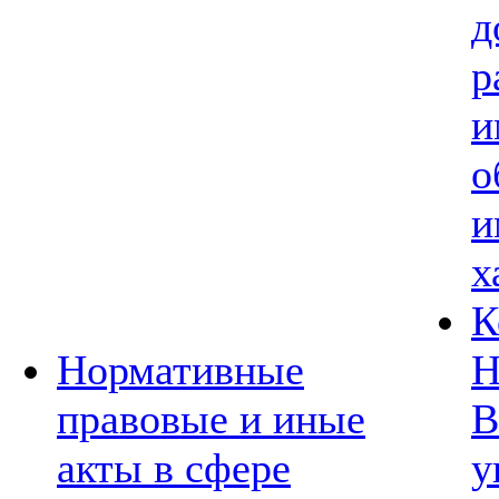
д
р
и
о
и
х
К
Нормативные
Н
правовые и иные
В
акты в сфере
у