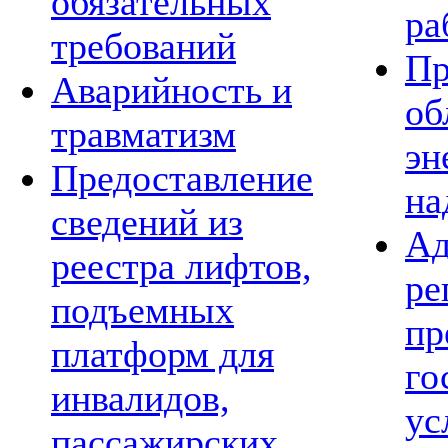
обязательных
ра
требований
Пр
Аварийность и
об
травматизм
эн
Предоставление
на
сведений из
Ад
реестра лифтов,
ре
подъемных
пр
платформ для
го
инвалидов,
ус
пассажирских