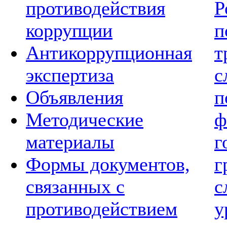
противодействия
Р
коррупции
п
Антикоррупционная
т
экспертиза
с
Объявления
п
Методические
ф
материалы
г
Формы документов,
г
связанных с
с
противодействием
у