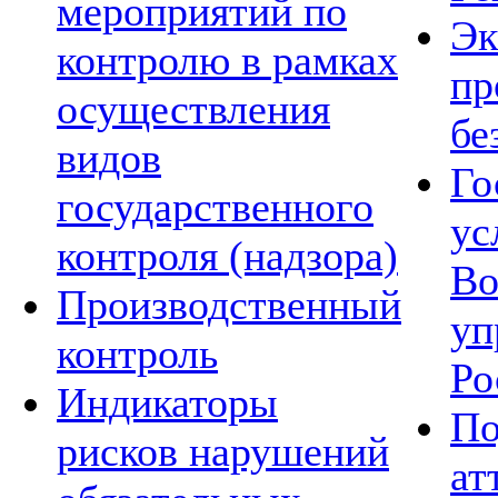
мероприятий по
Эк
контролю в рамках
пр
осуществления
бе
видов
Го
государственного
ус
контроля (надзора)
Во
Производственный
уп
контроль
Ро
Индикаторы
По
рисков нарушений
ат