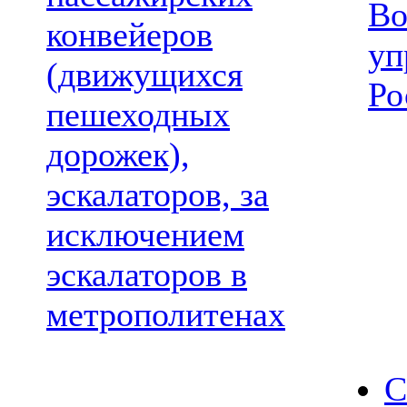
Во
конвейеров
уп
(движущихся
Ро
пешеходных
дорожек),
эскалаторов, за
исключением
эскалаторов в
метрополитенах
С