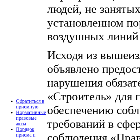
людей, не заняты
установленном по
воздушных линий 
Исходя из вышеиз
объявлено предос
нарушения обяза
«Строитель» для 
Обратиться в
обеспечению собл
приемную
Нормативные
правовые
требований в сфер
акты
Порядок
соблюдения «Прав
приема и