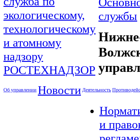
Основно
службы
Нижне
Волжс
управл
Новости
Об управлении
Деятельность
Противодейс
Нормат
и право
реглам