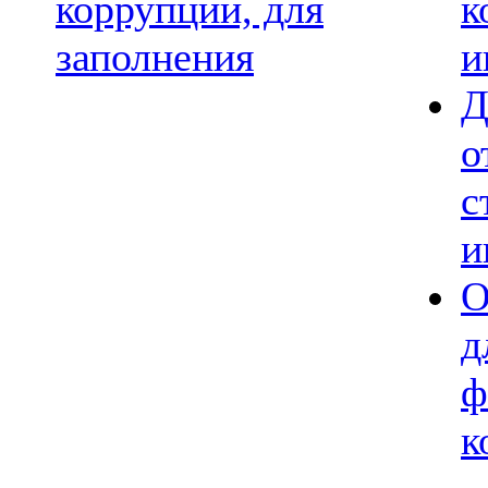
коррупции, для
к
заполнения
и
Д
о
с
и
О
д
ф
к