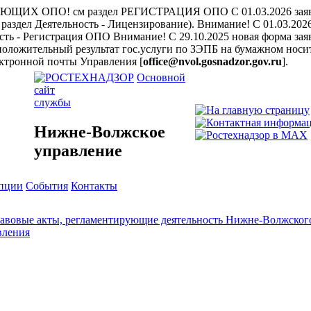
ЩИХ ОПО! см раздел РЕГИСТРАЦИЯ ОПО
С 01.03.2026 за
раздел Деятельность - Лицензирование).
Внимание! С 01.03.202
ость - Регистрация ОПО
Внимание! С 29.10.2025 новая форма заяв
положительный результат гос.услуги по ЗЭПБ на бумажном носит
ктронной почты Управления [
office@nvol.gosnadzor.gov.ru
].
Основной
сайт
службы
Нижне-Волжское
управление
упции
События
Контакты
авовые акты, регламентирующие деятельность Нижне-Волжского
вления