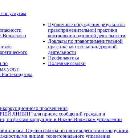
 гос услугам
Публичные обсуждения результатов
опасности
правоприменительной практики
е-Волжского
контрольно-надзорной деятельности
Доклады по правоприменительной
тников
практике контрольно-надзорной
ргетического
деятельности
Профилактика
ы по
Полезные ссылки
ых услуг
 Ростехнадзора
тикоррупционного просвещения
ЯЧЕЙ ЛИНИИ" для приема сообщений граждан и
иц по фактам коррупции в Нижне-Волжском управлении
лайн-опроса: Оценка работы по противодействию коррупции,
лжностными лицами территориального управления