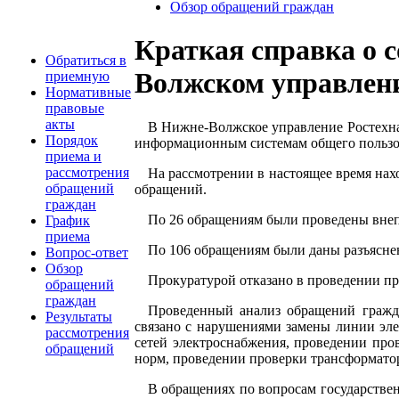
Обзор обращений граждан
Краткая справка о 
Обратиться в
Волжском управлении
приемную
Нормативные
правовые
акты
В Нижне-Волжское управление Ростехнад
Порядок
информационным системам общего пользо
приема и
рассмотрения
На рассмотрении в настоящее время нах
обращений
обращений.
граждан
По 26 обращениям были проведены внеп
График
приема
По 106 обращениям были даны разъясне
Вопрос-ответ
Обзор
Прокуратурой отказано в проведении п
обращений
граждан
Проведенный анализ обращений граждан
Результаты
связано с нарушениями замены линии эле
рассмотрения
сетей электроснабжения, проведении пр
обращений
норм, проведении проверки трансформато
В обращениях по вопросам государстве