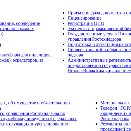
Прием и выдача документов по
Лицензирование
ования, соблюдение
Регистрация ОПО
онтролю в рамках
Экспертиза промышленной без
а)
Государственные услуги Нижн
управления Ростехнадзора
й
Подготовка и аттестация рабо
Проверка знаний в области эне
 платформ для инвалидов,
надзора
ек), эскалаторов, за
Административные регламент
предоставлению государственн
Нижне-Волжским управлением
дах, об имуществе и обязательствах
Материалы ан
а
Телефон "ГОР
о управления Ростехнадзора по
юридических л
 служебному поведению федеральных
Ростехнадзора
ских служащих и урегулированию
Результаты он
проводимой до