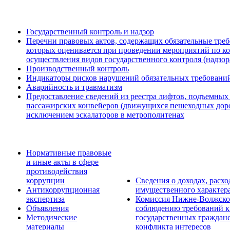
Государственный контроль и надзор
Перечни правовых актов, содержащих обязательные треб
которых оценивается при проведении мероприятий по к
осуществления видов государственного контроля (надзор
Производственный контроль
Индикаторы рисков нарушений обязательных требовани
Аварийность и травматизм
Предоставление сведений из реестра лифтов, подъемных
пассажирских конвейеров (движущихся пешеходных дорож
исключением эскалаторов в метрополитенах
Нормативные правовые
и иные акты в сфере
противодействия
коррупции
Сведения о доходах, расхо
Антикоррупционная
имущественного характер
экспертиза
Комиссия Нижне-Волжског
Объявления
соблюдению требований к
Методические
государственных граждан
материалы
конфликта интересов