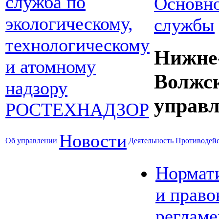
Основно
службы
Нижне
Волжс
управл
Новости
Об управлении
Деятельность
Противодейс
Нормат
и право
реглам