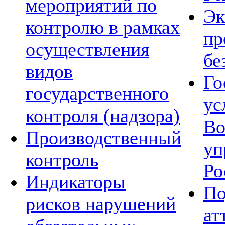
мероприятий по
Эк
контролю в рамках
пр
осуществления
бе
видов
Го
государственного
ус
контроля (надзора)
Во
Производственный
уп
контроль
Ро
Индикаторы
По
рисков нарушений
ат