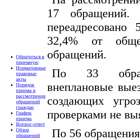
17 обращений. 
переадресовано 
32,4% от обще
обращений.
Обратиться в
приемную
Нормативные
По 33 обра
правовые
акты
внеплановые выез
Порядок
приема и
рассмотрения
создающих угро
обращений
граждан
проверками не вы
График
приема
Вопрос-ответ
По 56 обращения
Обзор
обращений