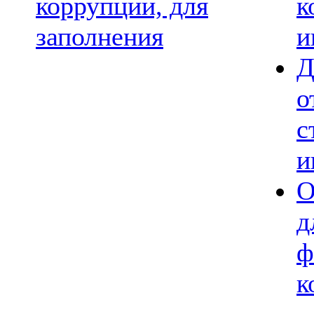
коррупции, для
к
заполнения
и
Д
о
с
и
О
д
ф
к