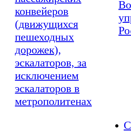
Во
конвейеров
уп
(движущихся
Ро
пешеходных
дорожек),
эскалаторов, за
исключением
эскалаторов в
метрополитенах
С