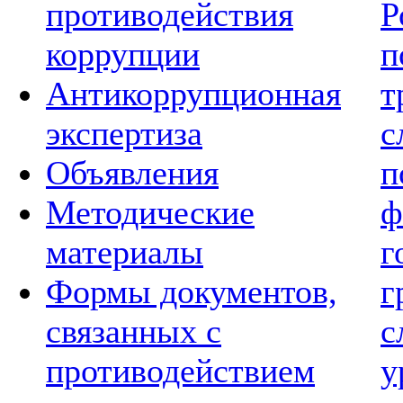
противодействия
Р
коррупции
п
Антикоррупционная
т
экспертиза
с
Объявления
п
Методические
ф
материалы
г
Формы документов,
г
связанных с
с
противодействием
у