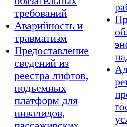
обязательных
ра
требований
Пр
Аварийность и
об
травматизм
эн
Предоставление
на
сведений из
Ад
реестра лифтов,
ре
подъемных
пр
платформ для
го
инвалидов,
ус
пассажирских