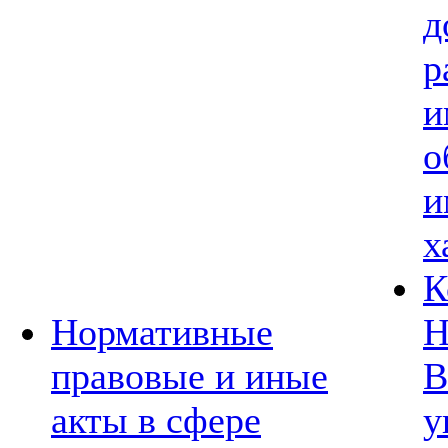
д
р
и
о
и
х
К
Нормативные
Н
правовые и иные
В
акты в сфере
у