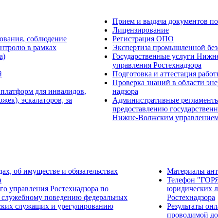
Прием и выдача документов по
Лицензирование
ования, соблюдение
Регистрация ОПО
онтролю в рамках
Экспертиза промышленной без
а)
Государственные услуги Нижн
управления Ростехнадзора
й
Подготовка и аттестация рабо
Проверка знаний в области эне
 платформ для инвалидов,
надзора
ек), эскалаторов, за
Административные регламент
предоставлению государственн
Нижне-Волжским управлением
дах, об имуществе и обязательствах
Материалы ан
а
Телефон "ГОР
о управления Ростехнадзора по
юридических л
 служебному поведению федеральных
Ростехнадзора
ских служащих и урегулированию
Результаты он
проводимой до