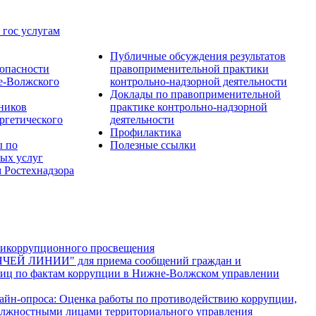
 гос услугам
Публичные обсуждения результатов
опасности
правоприменительной практики
е-Волжского
контрольно-надзорной деятельности
Доклады по правоприменительной
тников
практике контрольно-надзорной
ргетического
деятельности
Профилактика
ы по
Полезные ссылки
ых услуг
 Ростехнадзора
тикоррупционного просвещения
ЯЧЕЙ ЛИНИИ" для приема сообщений граждан и
иц по фактам коррупции в Нижне-Волжском управлении
лайн-опроса: Оценка работы по противодействию коррупции,
лжностными лицами территориального управления