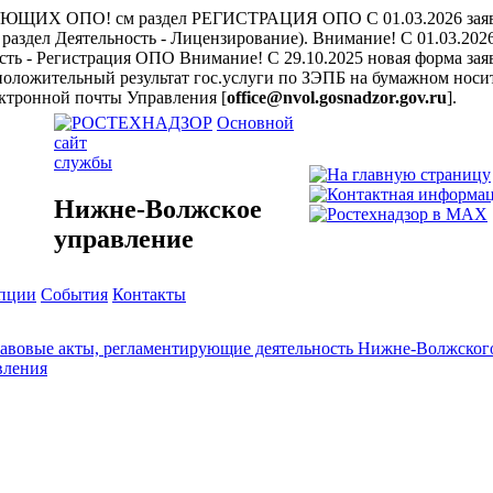
ЩИХ ОПО! см раздел РЕГИСТРАЦИЯ ОПО
С 01.03.2026 за
раздел Деятельность - Лицензирование).
Внимание! С 01.03.202
ость - Регистрация ОПО
Внимание! С 29.10.2025 новая форма заяв
положительный результат гос.услуги по ЗЭПБ на бумажном носит
ктронной почты Управления [
office@nvol.gosnadzor.gov.ru
].
Основной
сайт
службы
Нижне-Волжское
управление
упции
События
Контакты
авовые акты, регламентирующие деятельность Нижне-Волжского
вления