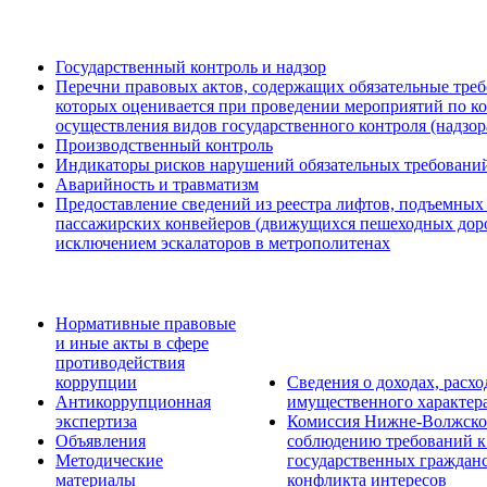
Государственный контроль и надзор
Перечни правовых актов, содержащих обязательные треб
которых оценивается при проведении мероприятий по к
осуществления видов государственного контроля (надзор
Производственный контроль
Индикаторы рисков нарушений обязательных требовани
Аварийность и травматизм
Предоставление сведений из реестра лифтов, подъемных
пассажирских конвейеров (движущихся пешеходных дорож
исключением эскалаторов в метрополитенах
Нормативные правовые
и иные акты в сфере
противодействия
коррупции
Сведения о доходах, расхо
Антикоррупционная
имущественного характер
экспертиза
Комиссия Нижне-Волжског
Объявления
соблюдению требований к
Методические
государственных граждан
материалы
конфликта интересов