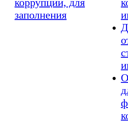
коррупции, для
к
заполнения
и
Д
о
с
и
О
д
ф
к