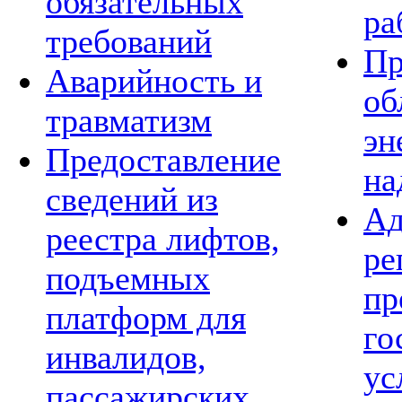
обязательных
ра
требований
Пр
Аварийность и
об
травматизм
эн
Предоставление
на
сведений из
Ад
реестра лифтов,
ре
подъемных
пр
платформ для
го
инвалидов,
ус
пассажирских