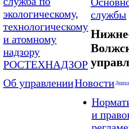
Основно
службы
Нижне
Волжс
управл
Об управлении
Новости
Деятел
Нормат
и право
реглам