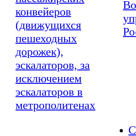
Во
конвейеров
уп
(движущихся
Ро
пешеходных
дорожек),
эскалаторов, за
исключением
эскалаторов в
метрополитенах
С