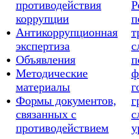
противодействия
Р
коррупции
п
Антикоррупционная
т
экспертиза
с
Объявления
п
Методические
ф
материалы
г
Формы документов,
г
связанных с
с
противодействием
у