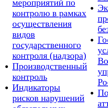
мероприятий по
Эк
контролю в рамках
пр
осуществления
бе
видов
Го
государственного
ус
контроля (надзора)
Во
Производственный
уп
контроль
Ро
Индикаторы
По
рисков нарушений
ат