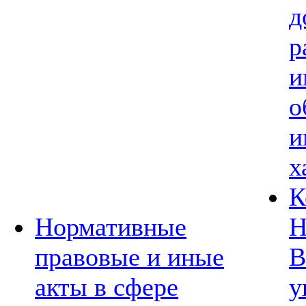
д
р
и
о
и
х
К
Нормативные
Н
правовые и иные
В
акты в сфере
у