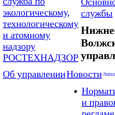
Основно
службы
Нижне
Волжс
управл
Об управлении
Новости
Деятел
Нормат
и право
реглам