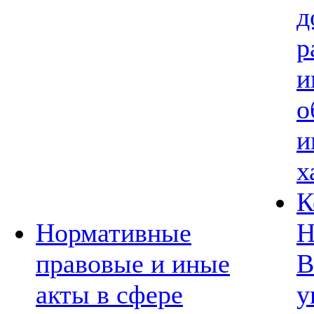
д
р
и
о
и
х
К
Нормативные
Н
правовые и иные
В
акты в сфере
у