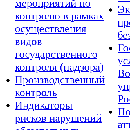
мероприятий по
Эк
контролю в рамках
пр
осуществления
бе
видов
Го
государственного
ус
контроля (надзора)
Во
Производственный
уп
контроль
Ро
Индикаторы
По
рисков нарушений
ат