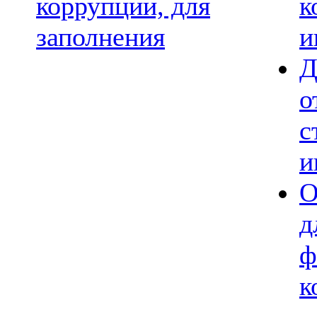
коррупции, для
к
заполнения
и
Д
о
с
и
О
д
ф
к