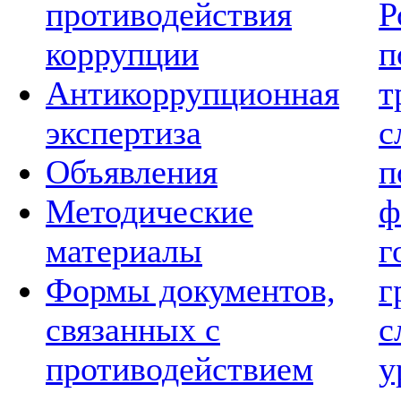
противодействия
Р
коррупции
п
Антикоррупционная
т
экспертиза
с
Объявления
п
Методические
ф
материалы
г
Формы документов,
г
связанных с
с
противодействием
у