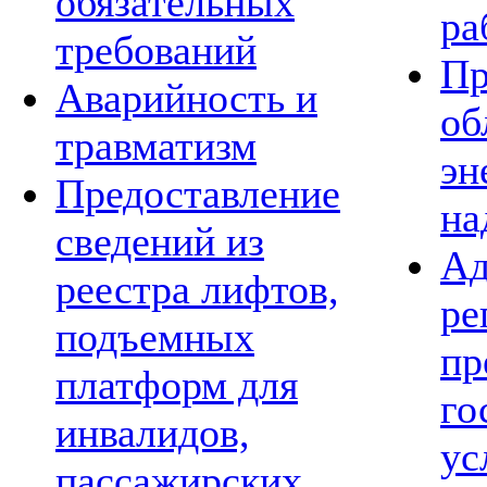
обязательных
ра
требований
Пр
Аварийность и
об
травматизм
эн
Предоставление
на
сведений из
Ад
реестра лифтов,
ре
подъемных
пр
платформ для
го
инвалидов,
ус
пассажирских