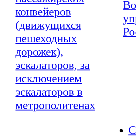
Во
конвейеров
уп
(движущихся
Ро
пешеходных
дорожек),
эскалаторов, за
исключением
эскалаторов в
метрополитенах
С