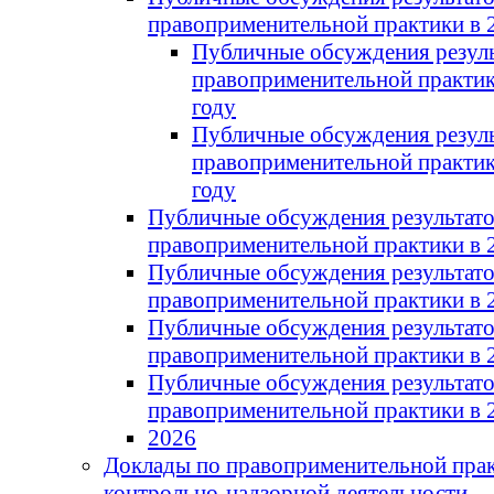
правоприменительной практики в 
Публичные обсуждения резул
правоприменительной практик
году
Публичные обсуждения резул
правоприменительной практик
году
Публичные обсуждения результат
правоприменительной практики в 
Публичные обсуждения результат
правоприменительной практики в 
Публичные обсуждения результат
правоприменительной практики в 
Публичные обсуждения результат
правоприменительной практики в 
2026
Доклады по правоприменительной пра
контрольно-надзорной деятельности