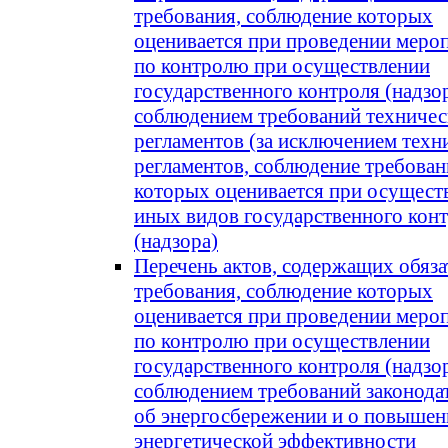
требования, соблюдение которых
оценивается при проведении меро
по контролю при осуществлении
государственного контроля (надзор
соблюдением требований техниче
регламентов (за исключением техн
регламентов, соблюдение требова
которых оценивается при осущест
иных видов государственного кон
(надзора)
Перечень актов, содержащих обяз
требования, соблюдение которых
оценивается при проведении меро
по контролю при осуществлении
государственного контроля (надзор
соблюдением требований законода
об энергосбережении и о повышен
энергетической эффективности