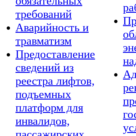
обязательных
ра
требований
Пр
Аварийность и
об
травматизм
эн
Предоставление
на
сведений из
Ад
реестра лифтов,
ре
подъемных
пр
платформ для
го
инвалидов,
ус
пассажирских