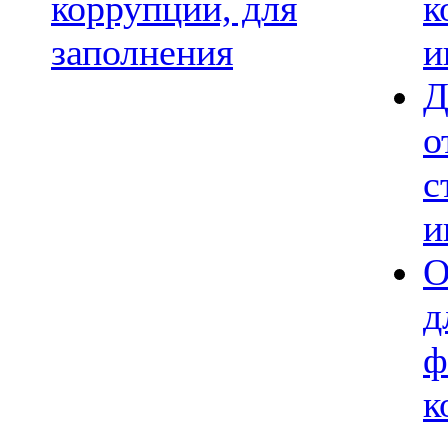
коррупции, для
к
заполнения
и
Д
о
с
и
О
д
ф
к