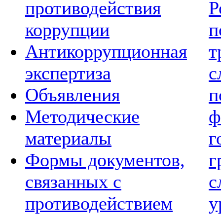
противодействия
Р
коррупции
п
Антикоррупционная
т
экспертиза
с
Объявления
п
Методические
ф
материалы
г
Формы документов,
г
связанных с
с
противодействием
у