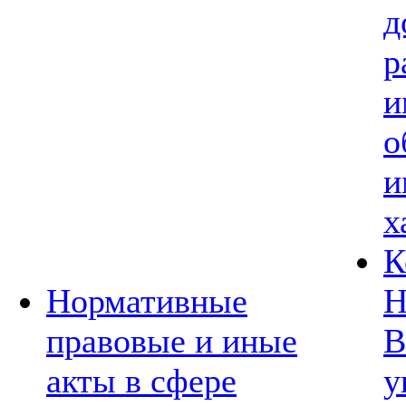
д
р
и
о
и
х
К
Нормативные
Н
правовые и иные
В
акты в сфере
у