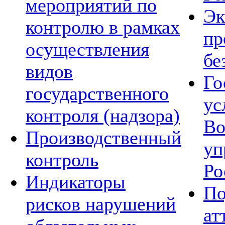
мероприятий по
Эк
контролю в рамках
пр
осуществления
бе
видов
Го
государственного
ус
контроля (надзора)
Во
Производственный
уп
контроль
Ро
Индикаторы
По
рисков нарушений
ат