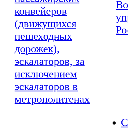
Во
конвейеров
уп
(движущихся
Ро
пешеходных
дорожек),
эскалаторов, за
исключением
эскалаторов в
метрополитенах
С