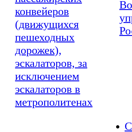
Во
конвейеров
уп
(движущихся
Ро
пешеходных
дорожек),
эскалаторов, за
исключением
эскалаторов в
метрополитенах
С