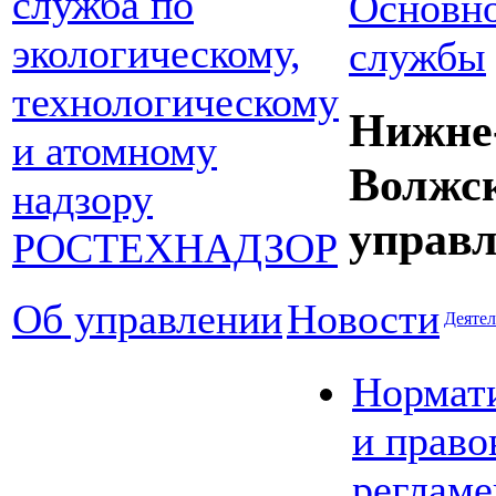
Основно
службы
Нижне
Волжс
управл
Об управлении
Новости
Деятел
Нормат
и право
реглам