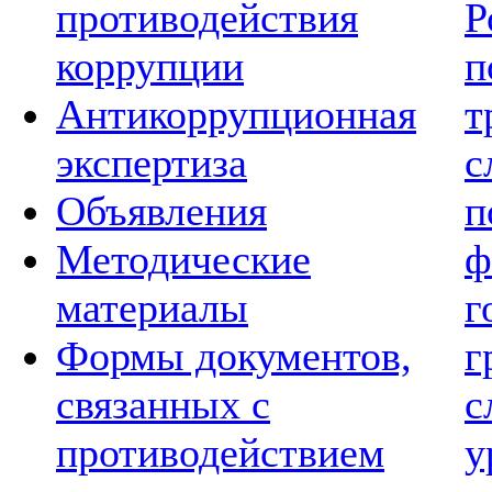
противодействия
Р
коррупции
п
Антикоррупционная
т
экспертиза
с
Объявления
п
Методические
ф
материалы
г
Формы документов,
г
связанных с
с
противодействием
у