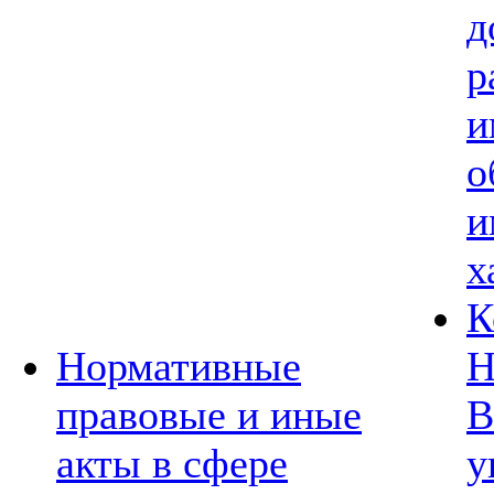
д
р
и
о
и
х
К
Нормативные
Н
правовые и иные
В
акты в сфере
у