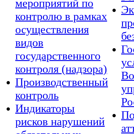
мероприятий по
Эк
контролю в рамках
пр
осуществления
бе
видов
Го
государственного
ус
контроля (надзора)
Во
Производственный
уп
контроль
Ро
Индикаторы
По
рисков нарушений
ат