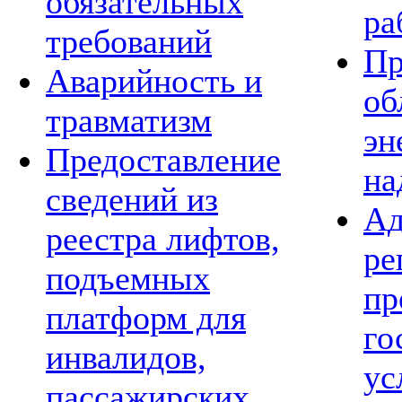
обязательных
ра
требований
Пр
Аварийность и
об
травматизм
эн
Предоставление
на
сведений из
Ад
реестра лифтов,
ре
подъемных
пр
платформ для
го
инвалидов,
ус
пассажирских