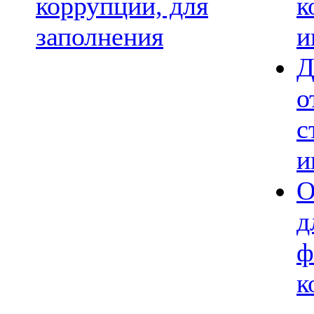
коррупции, для
к
заполнения
и
Д
о
с
и
О
д
ф
к