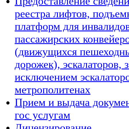
Предоставление сведени
реестра лифтов, подъе
платформ для инвалидов
пассажирских конвейер
(движущихся пешеходн
дорожек), эскалаторов, з
исключением эскалаторо
метрополитенах
Прием и выдача докуме
гос услугам
Лицензирование