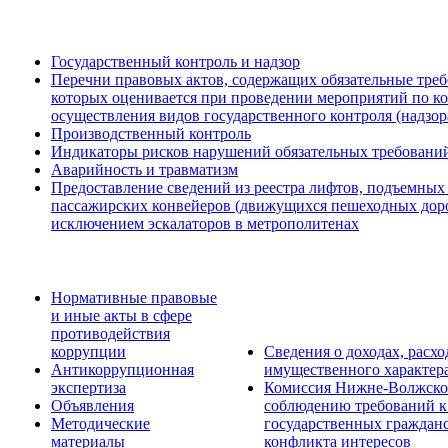
Государственный контроль и надзор
Перечни правовых актов, содержащих обязательные треб
которых оценивается при проведении мероприятий по к
осуществления видов государственного контроля (надзор
Производственный контроль
Индикаторы рисков нарушений обязательных требовани
Аварийность и травматизм
Предоставление сведений из реестра лифтов, подъемных
пассажирских конвейеров (движущихся пешеходных дорож
исключением эскалаторов в метрополитенах
Нормативные правовые
и иные акты в сфере
противодействия
коррупции
Сведения о доходах, расхо
Антикоррупционная
имущественного характер
экспертиза
Комиссия Нижне-Волжског
Объявления
соблюдению требований к
Методические
государственных граждан
материалы
конфликта интересов