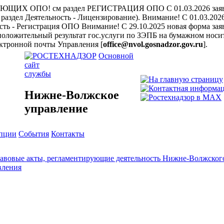
ЩИХ ОПО! см раздел РЕГИСТРАЦИЯ ОПО
С 01.03.2026 за
раздел Деятельность - Лицензирование).
Внимание! С 01.03.202
ость - Регистрация ОПО
Внимание! С 29.10.2025 новая форма заяв
положительный результат гос.услуги по ЗЭПБ на бумажном носит
ктронной почты Управления [
office@nvol.gosnadzor.gov.ru
].
Основной
сайт
службы
Нижне-Волжское
управление
упции
События
Контакты
авовые акты, регламентирующие деятельность Нижне-Волжского
вления