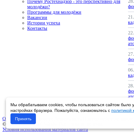
28
Почему Ростехнадзор - это перспективно для
фо
молодёжи?
Программы для молодёжи
21
Вакансии
ка
Истории успеха
Контакты
22
фо
ат
27
фо
06
ка
28
фо
ат
Мы обрабатываем cookies, чтобы пользоваться сайтом было у
20
настройках браузера. Пожалуйста, ознакомьтесь с
политикой
фо
Об управлении
Новости
Деятельность
Противодействие корру
Принять
© Ростехнадзор 2013-2026. Все права защищены.
Условия использования материалов сайта