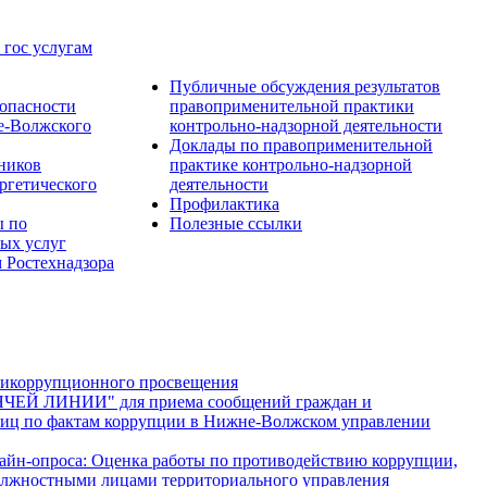
 гос услугам
Публичные обсуждения результатов
опасности
правоприменительной практики
е-Волжского
контрольно-надзорной деятельности
Доклады по правоприменительной
тников
практике контрольно-надзорной
ргетического
деятельности
Профилактика
ы по
Полезные ссылки
ых услуг
 Ростехнадзора
тикоррупционного просвещения
ЯЧЕЙ ЛИНИИ" для приема сообщений граждан и
иц по фактам коррупции в Нижне-Волжском управлении
лайн-опроса: Оценка работы по противодействию коррупции,
лжностными лицами территориального управления